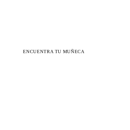
Cuidado del b
Descubre nuestra colección de accesorios para
ENCUENTRA TU MUÑECA