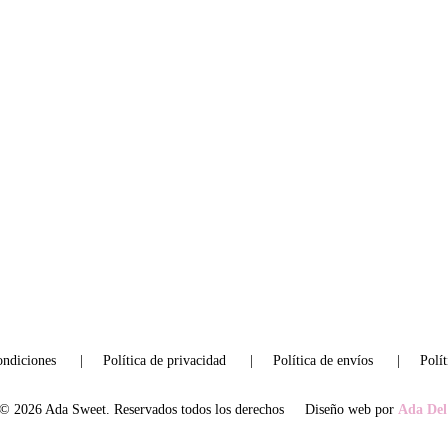
ondiciones
      |     
Política de privacidad
      |     
Política de envíos
      |     
Polí
©
 2026 
Ada Sweet. Reservados todos los derechos 
Diseño web por
Ada Del