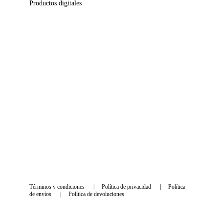
Productos digitales
Blog y Consejos
¿Cómo saber si un bebé reborn es original?
¿Cómo peinar el cabello de un bebé reborn?
¿Qué es un "kit" reborn?
¿Qué diferencia hay entre Premium Edition y Soft 
Edition?
Términos y condiciones
      |     
Política de privacidad
      |     
Política 
de envíos
      |     
Política de devoluciones