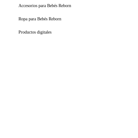
Accesorios para Bebés Reborn
Ropa para Bebés Reborn
Productos digitales
Blog y Consejos
¿Cómo saber si un bebé reborn es original?
¿Cómo peinar el cabello de un bebé reborn?
¿Qué es un "kit" reborn?
¿Qué diferencia hay entre Premium Edition y Soft 
Edition?