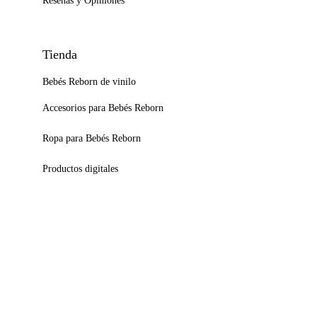
Reseñas y Opiniones
Tienda
Bebés Reborn de vinilo
Accesorios para Bebés Reborn
Ropa para Bebés Reborn
Productos digitales
Blog y Consejos
¿Cómo saber si un bebé reborn es original?
¿Cómo peinar el cabello de un bebé reborn?
¿Qué es un "kit" reborn?