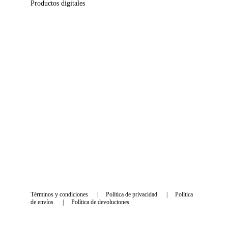
Productos digitales
Blog y Consejos
¿Cómo saber si un bebé reborn es original?
¿Cómo peinar el cabello de un bebé reborn?
¿Qué es un "kit" reborn?
¿Qué diferencia hay entre Premium Edition y Soft 
Edition?
Términos y condiciones
      |     
Política de privacidad
      |     
Política 
de envíos
      |     
Política de devoluciones