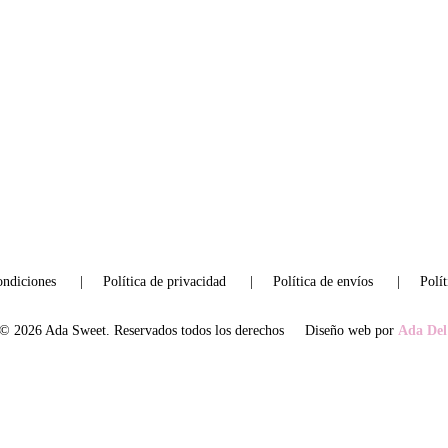
ondiciones
      |     
Política de privacidad
      |     
Política de envíos
      |     
Polí
©
 2026 
Ada Sweet. Reservados todos los derechos 
Diseño web por
Ada Del